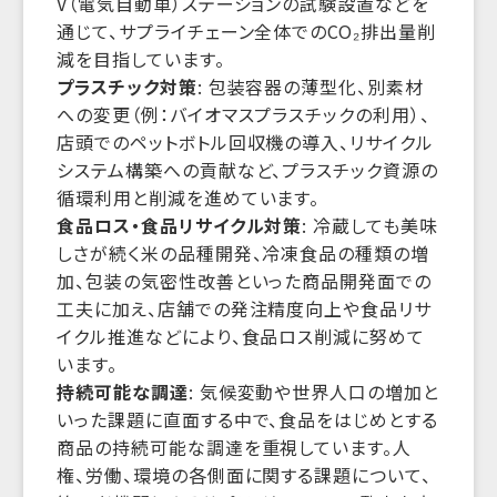
V（電気自動車）ステーションの試験設置などを
通じて、サプライチェーン全体でのCO₂排出量削
減を目指しています。
プラスチック対策
: 包装容器の薄型化、別素材
への変更（例：バイオマスプラスチックの利用）、
店頭でのペットボトル回収機の導入、リサイクル
システム構築への貢献など、プラスチック資源の
循環利用と削減を進めています。
食品ロス・食品リサイクル対策
: 冷蔵しても美味
しさが続く米の品種開発、冷凍食品の種類の増
加、包装の気密性改善といった商品開発面での
工夫に加え、店舗での発注精度向上や食品リサ
イクル推進などにより、食品ロス削減に努めて
います。
持続可能な調達
: 気候変動や世界人口の増加と
いった課題に直面する中で、食品をはじめとする
商品の持続可能な調達を重視しています。人
権、労働、環境の各側面に関する課題について、